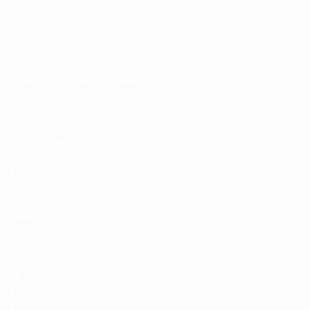
BẢO HỘ HÙNG NGỌC
CÔNG TY TNHH VÀ THƯƠNG MẠI DỊCH VỤ HÙNG NGỌC
Trụ sở chính: Số 528 Quang Trung, Hà Đông, Hà Nội
Tel: 04.62 949 121
Hotline: 0988 928 080
Email: hungngochn81@gmail.com
HỢP TÁC & GIẢI QUYẾT KHIẾU NẠI
Mr Việt Hùng - Giám đốc
Tel: 0988 928 080
Email: hungpv@baohohungngoc.vn
Mr Ngọc - Phụ trách Kinh Doanh
Tel: 0979 034 018
Email: ngocph@baohohungngoc.vn
HỖ TRỢ TƯ VẤN VÀ BÁO GIÁ
Mr Ngọc: 0979 034 018,
kd1.hungngoc@gmail.com
Mrs Hằng: 0978 179 776,