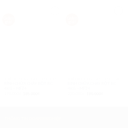
Giảm
Giảm
Add to
Add to
giá!
giá!
Wishlist
Wishlist
THIẾT BỊ PHÒNG CHÁY CHỮA CHÁY
THIẾT BỊ PHÒNG CHÁY CHỮA CHÁY
BÌNH CHỮA CHÁY BỘT BC
BÌNH CHỮA CHÁY BỘT BC
4KG – MFZ4
4KG – MFZ4
195.000
₫
185.000
₫
220.000
₫
190.000
₫
THÔNG TIN DOANH NGHIỆP