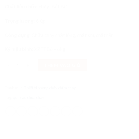
Chất liệu chữa cháy:
Bột BC
Trọng lượng: 6Kg
Công dụng:
Chữa cháy chất lỏng, chất khí, chất rắn
Ký hiệu bình:
XZFTB6 – 6kg
THÊM VÀO GIỎ
Danh mục:
Thiết bị phòng cháy chữa cháy
Tag:
qua cau chua chay