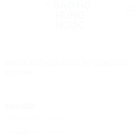
Skip
to
0
content
TRANG CHỦ
THIẾT BỊ PHÒNG CHÁY CHỮA CHÁY
/
Add to
Wishlist
BÌNH CẦU CHỮA CHÁY TỰ ĐỘNG 6KG –
XZFTB6
500.000
₫
Nước sản xuất:
Trung Quốc
Tiêu chuẩn:
Đã qua kiểm định