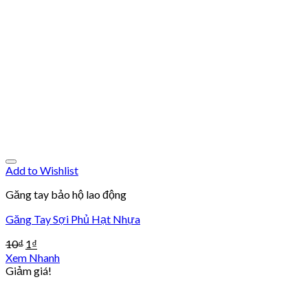
Add to Wishlist
Găng tay bảo hộ lao động
Găng Tay Sợi Phủ Hạt Nhựa
10
₫
1
₫
Xem Nhanh
Giảm giá!