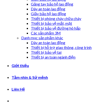
Găng tay bảo hộ lao động
Dây an toàn lao động
Giầy bảo hộ lao động
Thiết bị phòng cháy chữa cháy
Thiết bị bảo vệ mắt, mặt
Thiết bị bảo vệ đường hô hấp
Các sản phẩm 3M
Danh mục sản phẩm khác
Dây an toàn lao động
Thiết bị hỗ trợ giao thông, công trình
Thiết bị bảo vệ tai
Thiết bị an toàn ngành điện
Giới thiệu
Tầm nhìn & Sứ mệnh
Liên Hệ