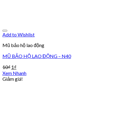
Add to Wishlist
Mũ bảo hộ lao động
MŨ BẢO HỘ LAO ĐỘNG – N40
10
₫
1
₫
Xem Nhanh
Giảm giá!