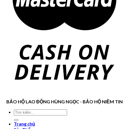
BẢO HỘ LAO ĐỘNG HÙNG NGỌC - BẢO HỘ NIỀM TIN
Trang chủ