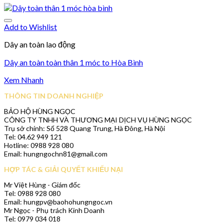
Add to Wishlist
Dây an toàn lao động
Dây an toàn toàn thân 1 móc to Hòa Bình
Xem Nhanh
THÔNG TIN DOANH NGHIỆP
BẢO HỘ HÙNG NGỌC
CÔNG TY TNHH VÀ THƯƠNG MẠI DỊCH VỤ HÙNG NGỌC
Trụ sở chính: Số 528 Quang Trung, Hà Đông, Hà Nội
Tel: 04.62 949 121
Hotline: 0988 928 080
Email: hungngochn81@gmail.com
HỢP TÁC & GIẢI QUYẾT KHIẾU NẠI
Mr Việt Hùng - Giám đốc
Tel: 0988 928 080
Email: hungpv@baohohungngoc.vn
Mr Ngọc - Phụ trách Kinh Doanh
Tel: 0979 034 018