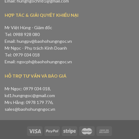
Email: hungngochn81@gmail.com
HỢP TÁC & GIẢI QUYẾT KHIẾU NẠI
Mr Việt Hùng - Giám đốc
Tel: 0988 928 080
Email: hungpv@baohohungngoc.vn
Mr Ngọc - Phụ trách Kinh Doanh
Tel: 0979 034 018
Email: ngocph@baohohungngoc.vn
HỖ TRỢ TƯ VẤN VÀ BÁO GIÁ
Mr Ngọc: 0979 034 018,
kd1.hungngoc@gmail.com
Mrs Hằng: 0978 179 776,
sales@baohohungngoc.vn