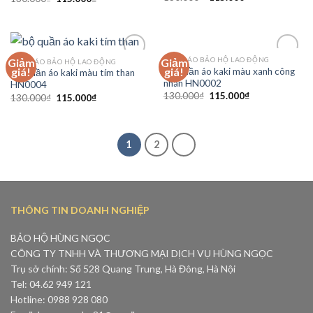
QUẦN ÁO BẢO HỘ LAO ĐỘNG
Giảm
Giảm
QUẦN ÁO BẢO HỘ LAO ĐỘNG
Add to
Add to
giá!
giá!
Bộ quần áo kaki màu xanh công
Bộ quần áo kaki màu tím than
Wishlist
Wishlist
nhân HN0002
HN0004
130.000
₫
115.000
₫
130.000
₫
115.000
₫
1
2
THÔNG TIN DOANH NGHIỆP
BẢO HỘ HÙNG NGỌC
CÔNG TY TNHH VÀ THƯƠNG MẠI DỊCH VỤ HÙNG NGỌC
Trụ sở chính: Số 528 Quang Trung, Hà Đông, Hà Nội
Tel: 04.62 949 121
Hotline: 0988 928 080