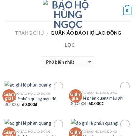
Skip
to
0
content
TRANG CHỦ
QUẦN ÁO BẢO HỘ LAO ĐỘNG
/
LỌC
QUẦN ÁO BẢO HỘ LAO ĐỘNG
Giảm
Giảm
QUẦN ÁO BẢO HỘ LAO ĐỘNG
Add to
Add to
giá!
giá!
Áo ghi lê phản quang màu ghi
Áo ghi lê phản quang màu đỏ
Wishlist
Wishlist
80.000
₫
60.000
₫
80.000
₫
60.000
₫
Giảm
Giảm
QUẦN ÁO BẢO HỘ LAO ĐỘNG
QUẦN ÁO BẢO HỘ LAO ĐỘNG
Add to
Add to
giá!
giá!