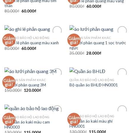
Áo ghi lê phản quang màu tím
Áo ghi lê phản quang màu vàng
Wishlist
Wishlist
than
80.000
₫
60.000
₫
80.000
₫
60.000
₫
Giảm
Giảm
QUẦN ÁO BẢO HỘ LAO ĐỘNG
CÁC LOẠI SẢN PHẨM KHÁC
Add to
Add to
giá!
giá!
Áo lưới phản quang 1 sọc trước
Áo ghi lê phản quang màu xanh
Wishlist
Wishlist
ngực
80.000
₫
60.000
₫
35.000
₫
28.000
₫
Giảm
CÁC LOẠI SẢN PHẨM KHÁC
QUẦN ÁO BẢO HỘ LAO ĐỘNG
Add to
Add to
giá!
Áo lưới phản quang 3M
Bộ quần áo BHLĐ HN0001
Wishlist
Wishlist
150.000
₫
120.000
₫
QUẦN ÁO BẢO HỘ LAO ĐỘNG
Giảm
Giảm
QUẦN ÁO BẢO HỘ LAO ĐỘNG
Add to
Add to
giá!
giá!
Bộ quần áo kaki màu ghi
Bộ quần áo kaki màu cam
Wishlist
Wishlist
HN0001
HN0003
130.000
₫
115.000
₫
130.000
₫
115.000
₫