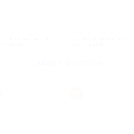
 ÁO BẢO HỘ LAO ĐỘNG
QUẦN ÁO BẢO HỘ LAO ĐỘNG
hi lê phản quang màu vàng
Áo ghi lê phản quang màu ghi
00
₫
60.000
₫
80.000
₫
60.000
₫
MŨ BẢO HỘ LAO ĐỘNG
m
Giảm
Add to
Ad
!
giá!
Wishlist
Wis