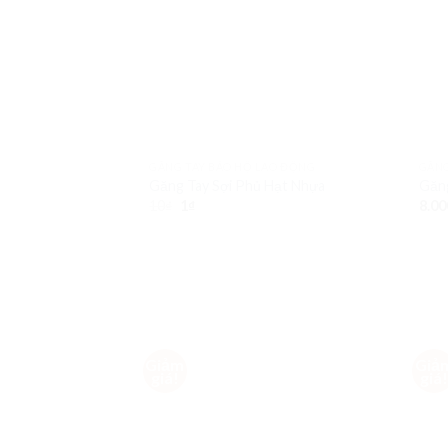
GĂNG TAY BẢO HỘ LAO ĐỘNG
GĂNG
Găng Tay Sợi Phủ Hạt Nhựa
Găng
10
₫
1
₫
8.00
Giảm
Giả
Add to
giá!
giá
Wishlist