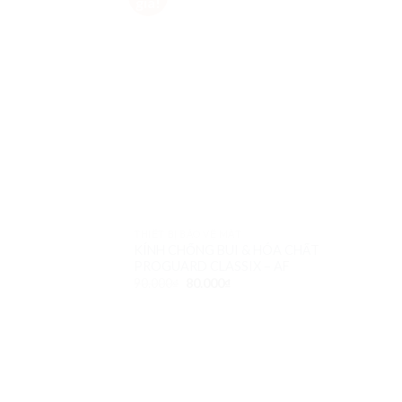
giá!
Wishlist
THIẾT BỊ BẢO VỆ MẮT
KÍNH CHỐNG BUI & HÓA CHẤT
PROGUARD CLASSIX – AF
90.000
₫
80.000
₫