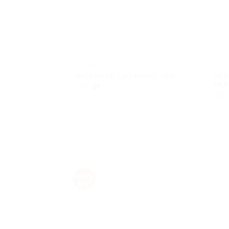
MŨ BẢO HỘ LAO ĐỘNG
MŨ B
NÓN
MŨ BẢO HỘ LAO ĐỘNG – N40
MỚI
10
₫
1
₫
10
₫
Giảm
Add to
giá!
Wishlist