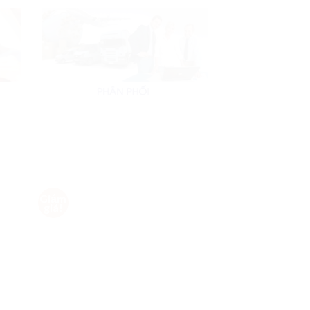
Giảm
Giảm
d to
Add to
giá!
giá!
hlist
Wishlist