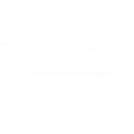
ẢO HỘ LAO ĐỘNG
MŨ BẢO HỘ LAO ĐỘNG
 BẢO HỘ LAO ĐỘNG N70 – MẪU
NÓN BẢO HỘ LAO ĐỘNG THÙY
DƯƠNG N20
1
₫
10
₫
1
₫
GĂNG TAY BẢO HỘ LAO ĐỘNG
Add to
Ad
Wishlist
Wis