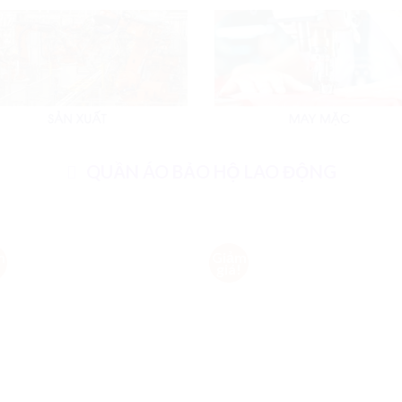
QUẦN ÁO BẢO HỘ LAO ĐỘNG
m
Giảm
Add to
Ad
!
giá!
Wishlist
Wis