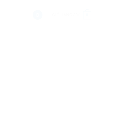
GIỎ HÀNG /
0
₫
0