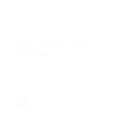
MŨ BẢO HỘ LAO ĐỘNG
CÁC SẢN PHẨM 3M
Mũ bảo hộ lao động Nhật Quang loại 1
Mũ bảo hộ lao độ
màu trắng
320.000
₫
260.000
30.000
₫
25.000
₫
Giảm
Giảm
d to
Add to
giá!
giá!
hlist
Wishlist