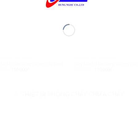
 BẢO HỘ LAO ĐỘNG
GIẦY BẢO HỘ LAO ĐỘNG
 bảo hộ lao động đế đen chỉ vàng
Giày bảo hộ lao động đế đen chỉ 
000
₫
110.000
₫
150.000
₫
120.000
₫
THIẾT BỊ PHÒNG CHÁY CHỮA CHÁY
Add to
Ad
Wishlist
Wis