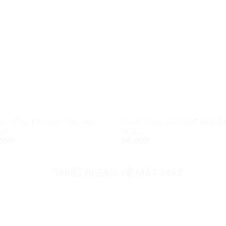
T BỊ PHÒNG CHÁY CHỮA CHÁY
THIẾT BỊ PHÒNG CHÁY CHỮA CHÁY
H CHỮA CHÁY BỘT ABC 4KG –
BÌNH CHỮA CHÁY BỘT ABC 2K
L4
MFZL2
000
₫
140.000
₫
THIẾT BỊ BẢO VỆ MẮT, MẶT