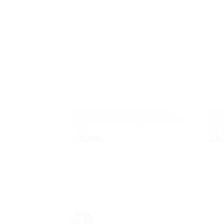
THIẾT BỊ PHÒNG CHÁY CHỮA CHÁY
THIẾ
BÌNH CC MINI 1KG (DÀNH CHO Ô
BÌN
TÔ)
MFZ
170.000
₫
220.
Giảm
Add to