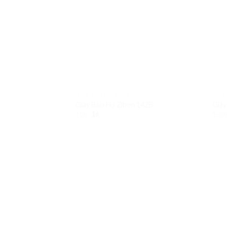
GIẦY BẢO HỘ LAO ĐỘNG
GIẦY
Giày Bảo Hộ Ziben 142B
Giày
10
₫
1
₫
130.
Add to
Wishlist