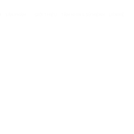
Ủ
SẢN PHẨM
GIỚI THIỆU
TẦM NHÌN & SỨ MỆNH
LIÊN HỆ