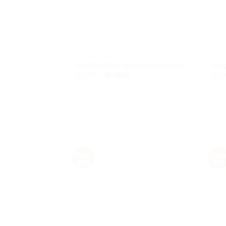
QUẦN ÁO BẢO HỘ LAO ĐỘNG
QUẦN
Áo ghi lê phản quang màu tím than
Áo g
80.000
₫
60.000
₫
80.0
Giảm
Giả
Add to
giá!
giá
Wishlist