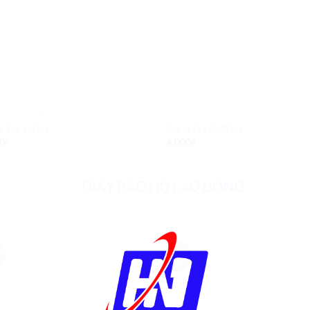
 TAY BẢO HỘ LAO ĐỘNG
GĂNG TAY BẢO HỘ LAO ĐỘNG
 tay vải bò
Găng tay Cotton
0
₫
4.000
₫
GIẦY BẢO HỘ LAO ĐỘNG
m
Giảm
Add to
Ad
!
giá!
Wishlist
Wis