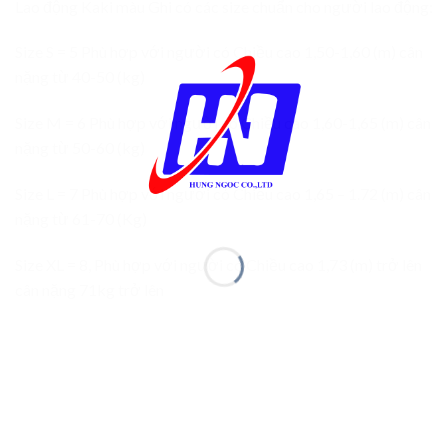
Lao động Kaki màu Ghi có các size chuẩn cho người lao động:
Size S = 5 Phù hợp với người có Chiều cao 1,50-1,60 (m) cân
nặng từ 40-50 (kg)
Size M = 6 Phù hợp với người có Chiều cao 1,60-1,65 (m) cân
nặng từ 50-60 (kg)
Size L = 7 Phù hợp với người có Chiều cao 1,65 – 1.72 (m) cân
nặng từ 61-70 (Kg)
Size XL = 8, Phù hợp với người có Chiều cao 1,73 (m) trở lên
cân nặng 71kg trở lên