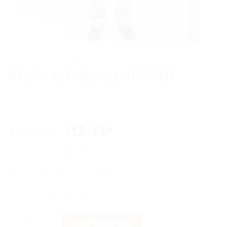
TRANG CHỦ
QUẦN ÁO BẢO HỘ LAO ĐỘNG
/
Bộ quần áo kaki màu ghi HN0001
130.000
115.000
₫
₫
Chất liệu: Kaki Nam Định Loại 1
Màu sắc: Màu ghi sáng, ghi tối
Size: 5-6-7-8 (S-M-L-XL)
THÊM VÀO GIỎ