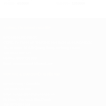
80.000
₫
60.000
₫
150.000
₫
120.000
₫
THÔNG TIN DOANH NGHIỆP
BẢO HỘ HÙNG NGỌC
CÔNG TY TNHH VÀ THƯƠNG MẠI DỊCH VỤ HÙNG NGỌC
Trụ sở chính: Số 528 Quang Trung, Hà Đông, Hà Nội
Tel: 04.62 949 121
Hotline: 0988 928 080
Email: hungngochn81@gmail.com
HỢP TÁC & GIẢI QUYẾT KHIẾU NẠI
Mr Việt Hùng - Giám đốc
Tel: 0988 928 080
Email: hungpv@baohohungngoc.vn
Mr Ngọc - Phụ trách Kinh Doanh
Tel: 0979 034 018