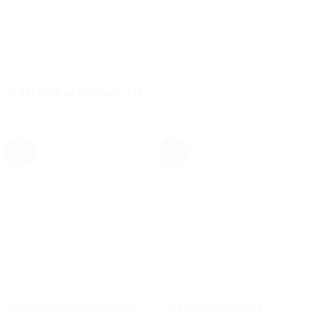
SẢN PHẨM TƯƠNG TỰ
Giảm
Giảm
Add to
Add to
giá!
giá!
Wishlist
Wishlist
QUẦN ÁO BẢO HỘ LAO ĐỘNG
CÁC LOẠI SẢN PHẨM KHÁC
Áo ghi lê phản quang màu xanh
Áo lưới phản quang 3M